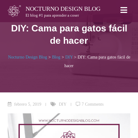
Skip
NOCTURNO DESIGN BLOG
to
El blog #1 para aprender a coser
content
DIY: Cama para gatos fácil
de hacer
Nocturno Design Blog
>
Blog
>
DIY
>
DIY: Cama para gatos fácil de
hacer
febrero 5, 2019
DIY
7 Comments