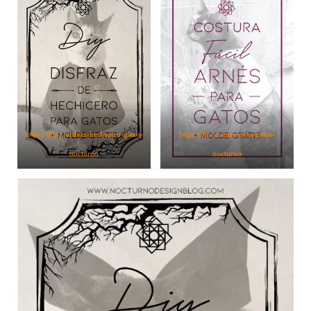
https://bit.ly/disfraz-hechicero-gatos-
https://bit.ly/arnes-para-gatos-
nocturno
nocturno