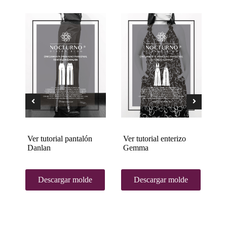
er
Ver tutorial pantalón
Ver tutorial enterizo
Ve
Danlan
Gemma
Descargar molde
Descargar molde