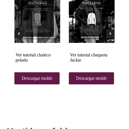
Ver tutorial chaleco
Ver tutorial chaqueta
Ve
peludo
Jackie
la
Descargar molde
Descargar molde