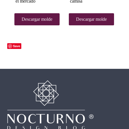
el mercado
camisa
ma
Descargar molde
Descargar molde
Save