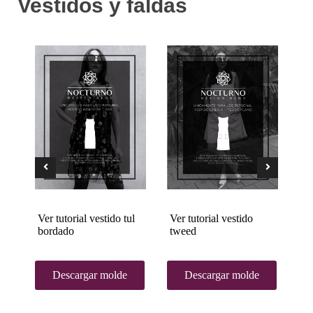
Vestidos y faldas
k
Ver tutorial vestido tul
Ver tutorial vestido
Ve
bordado
tweed
bo
Descargar molde
Descargar molde