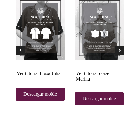
s
Ver tutorial blusa Julia
Ver tutorial corset
Ve
Marina
Descargar molde
Descargar molde