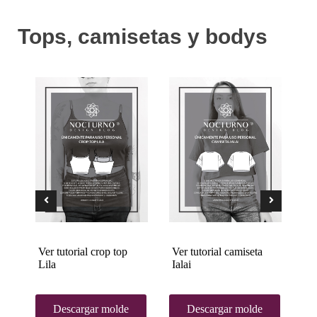
Tops, camisetas y bodys
Ver tutorial crop top
Ver tutorial camiseta
Ve
Lila
Ialai
Descargar molde
Descargar molde