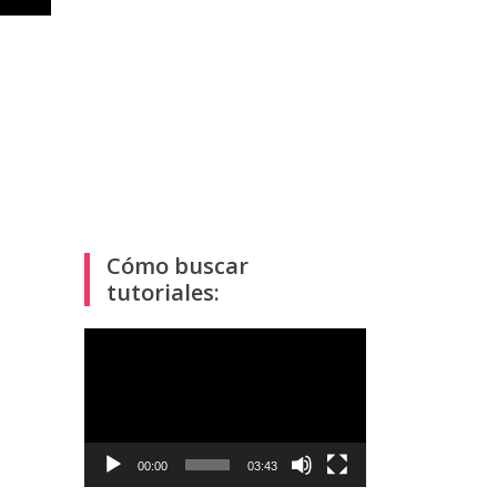
Cómo buscar
tutoriales:
Reproductor
de
vídeo
00:00
03:43