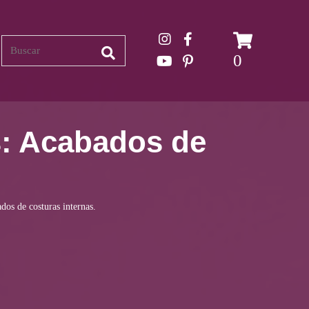
Search
0
s: Acabados de
dos de costuras internas.