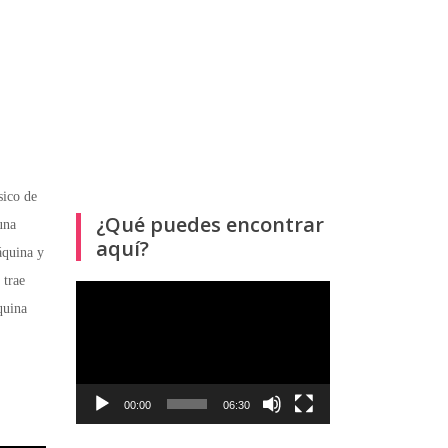
sico de
¿Qué puedes encontrar
una
aquí?
áquina y
 trae
Reproductor
quina
de
vídeo
00:00
06:30