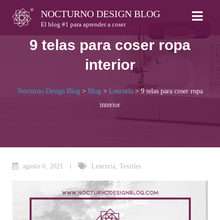
Skip
NOCTURNO DESIGN BLOG
to
El blog #1 para aprender a coser
content
9 telas para coser ropa
interior
Nocturno Design Blog
>
Blog
>
Lencería
>
9 telas para coser ropa
interior
agosto 6, 2021
Lencería
,
Textiles