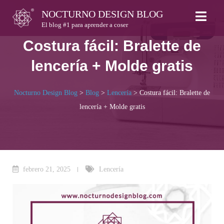
Skip
NOCTURNO DESIGN BLOG
to
El blog #1 para aprender a coser
content
Costura fácil: Bralette de
lencería + Molde gratis
Nocturno Design Blog
>
Blog
>
Lencería
>
Costura fácil: Bralette de
lencería + Molde gratis
febrero 21, 2025
Lencería