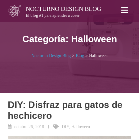
Skip
NOCTURNO DESIGN BLOG
to
El blog #1 para aprender a coser
content
Categoría:
Halloween
Nocturno Design Blog
>
Blog
>
Halloween
DIY: Disfraz para gatos de
hechicero
octubre 26, 2018
DIY
,
Halloween