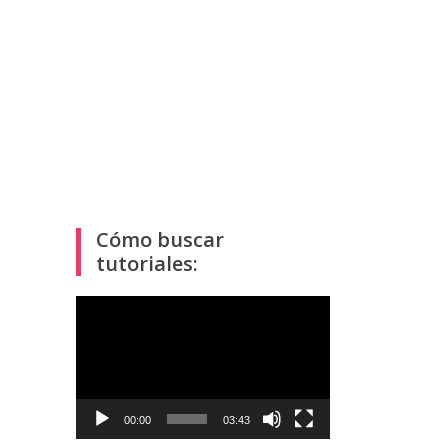
Cómo buscar
tutoriales:
Reproductor
de
vídeo
00:00
03:43