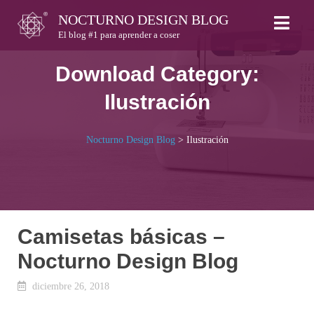
Skip
NOCTURNO DESIGN BLOG
to
El blog #1 para aprender a coser
content
Download Category:
Ilustración
Nocturno Design Blog
>
Ilustración
Camisetas básicas –
Nocturno Design Blog
diciembre 26, 2018