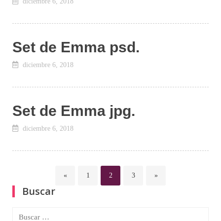
diciembre 6, 2018
Set de Emma psd.
diciembre 6, 2018
Set de Emma jpg.
diciembre 6, 2018
Page
Page
Page
«
1
2
3
»
Paginación
Buscar
de
Buscar: