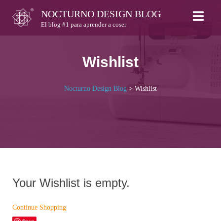
Skip
NOCTURNO DESIGN BLOG
to
El blog #1 para aprender a coser
content
Wishlist
Nocturno Design Blog
>
Wishlist
Your Wishlist is empty.
Continue Shopping