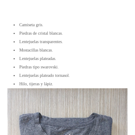
Camiseta gris.
Piedras de cristal blancas.
Lentejuelas transparentes.
Mostacillas blancas.
Lentejuelas plateadas.
Piedras tipo swarovski.
Lentejuelas plateado tornasol.
Hilo, tijeras y lápiz.