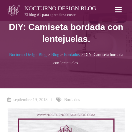
Skip
NOCTURNO DESIGN BLOG
to
El blog #1 para aprender a coser
content
DIY: Camiseta bordada con
lentejuelas.
Nocturno Design Blog
>
Blog
>
Bordados
>
DIY: Camiseta bordada
con lentejuelas.
septiembre 19, 2018
Bordados