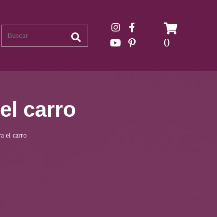
Search
0
 el carro
ra el carro