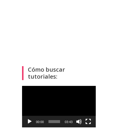
Cómo buscar
tutoriales:
Reproductor
de
vídeo
00:00
03:43