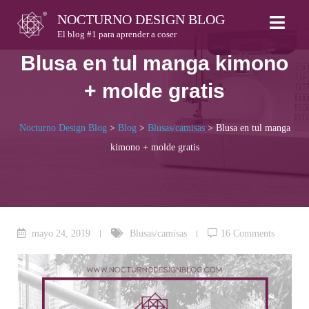
Skip
NOCTURNO DESIGN BLOG
to
El blog #1 para aprender a coser
content
Blusa en tul manga kimono
+ molde gratis
Nocturno Design Blog
>
Blog
>
Blusas/camisas
>
Blusa en tul manga
kimono + molde gratis
mayo 24, 2019
Blusas/camisas
16 Comments