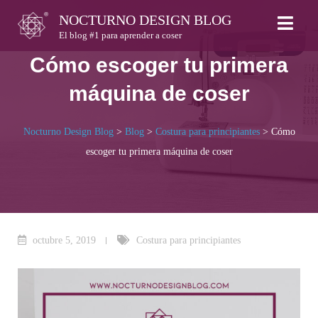
Skip
NOCTURNO DESIGN BLOG
to
El blog #1 para aprender a coser
content
Cómo escoger tu primera
máquina de coser
Nocturno Design Blog
>
Blog
>
Costura para principiantes
>
Cómo
escoger tu primera máquina de coser
octubre 5, 2019
Costura para principiantes