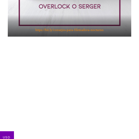
https://bit.ly/consejos-para-fileteadora-nocturno
USD