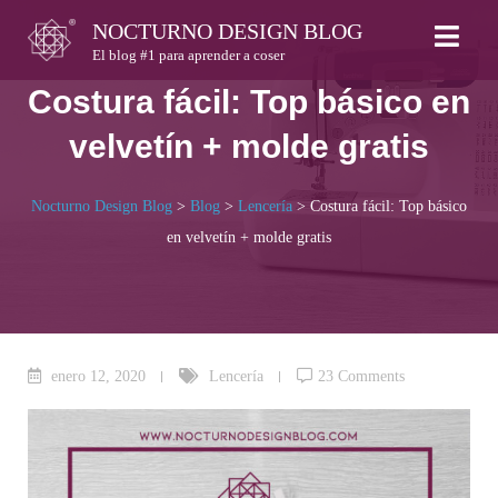
Skip
NOCTURNO DESIGN BLOG
to
El blog #1 para aprender a coser
content
Costura fácil: Top básico en
velvetín + molde gratis
Nocturno Design Blog
>
Blog
>
Lencería
>
Costura fácil: Top básico
en velvetín + molde gratis
enero 12, 2020
Lencería
23 Comments