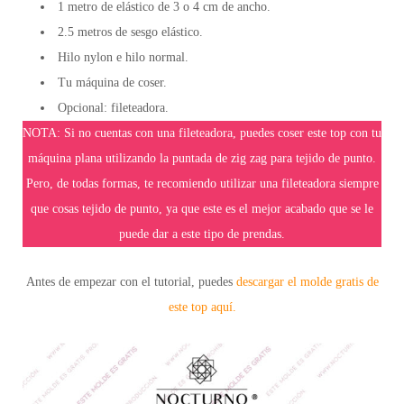
1 metro de elástico de 3 o 4 cm de ancho.
2.5 metros de sesgo elástico.
Hilo nylon e hilo normal.
Tu máquina de coser.
Opcional: fileteadora.
NOTA:
Si no cuentas con una fileteadora, puedes coser este top con tu
máquina plana utilizando la puntada de zig zag para tejido de punto.
Pero, de todas formas, te recomiendo utilizar una fileteadora siempre
que cosas tejido de punto, ya que este es el mejor acabado que se le
puede dar a este tipo de prendas.
Antes de empezar con el tutorial, puedes
descargar el molde gratis de
este top aquí.