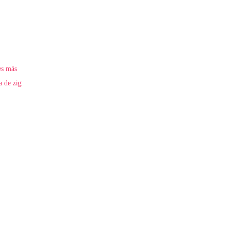
es más
a de zig