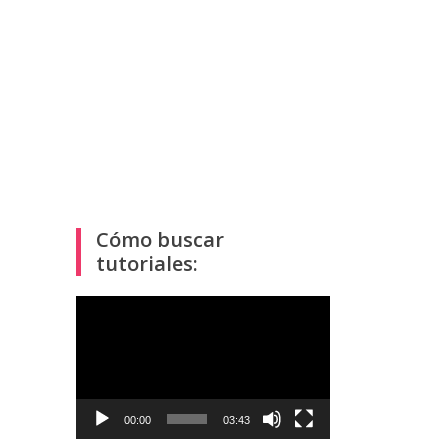
Cómo buscar
tutoriales:
Reproductor
de
vídeo
00:00
03:43