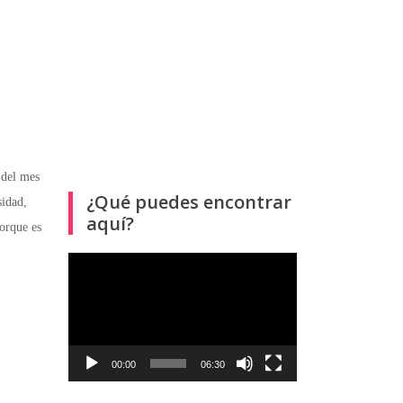
 del mes
¿Qué puedes encontrar
sidad,
aquí?
porque es
Reproductor
de
vídeo
00:00
06:30