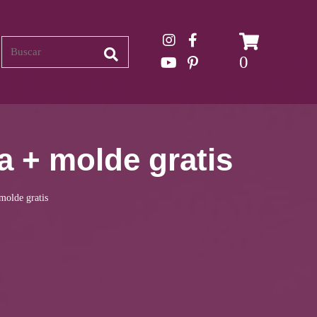
Search
0
a + molde gratis
molde gratis