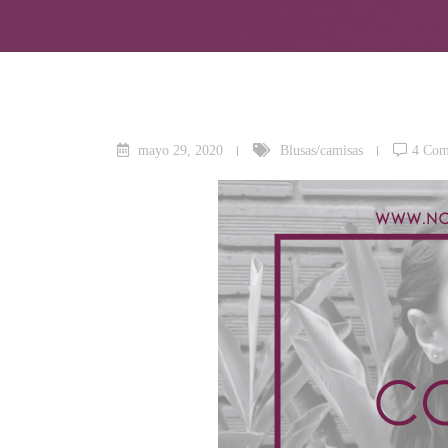
mayo 29, 2020
Blusas/camisas
4 Com