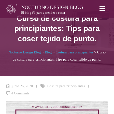
Skip
NOCTURNO DESIGN BLOG
to
El blog #1 para aprender a coser
Curso de costura para
content
principiantes: Tips para
coser tejido de punto.
Nocturno Design Blog
>
Blog
>
Costura para principiantes
>
Curso
de costura para principiantes: Tips para coser tejido de punto.
junio 26, 2020
Costura para principiantes
4 Comments