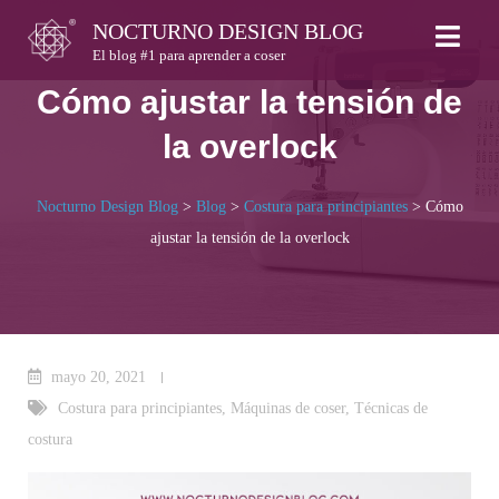
Skip
NOCTURNO DESIGN BLOG
to
El blog #1 para aprender a coser
content
Cómo ajustar la tensión de
la overlock
Nocturno Design Blog
>
Blog
>
Costura para principiantes
>
Cómo
ajustar la tensión de la overlock
mayo 20, 2021
Costura para principiantes
,
Máquinas de coser
,
Técnicas de
costura