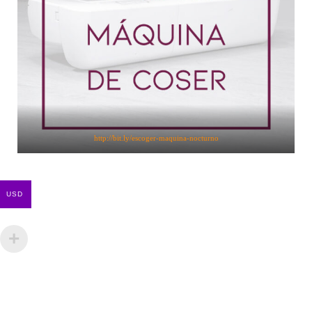
http://bit.ly/escoger-maquina-nocturno
USD