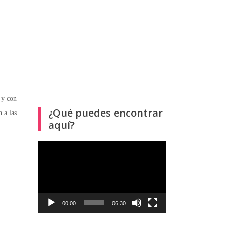
 y con
¿Qué puedes encontrar
 a las
aquí?
Reproductor
de
vídeo
00:00
06:30