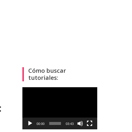
Cómo buscar
tutoriales:
Reproductor
de
:
vídeo
00:00
03:43