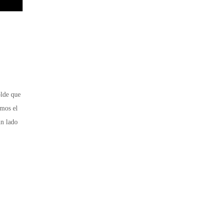
olde que
mos el
un lado