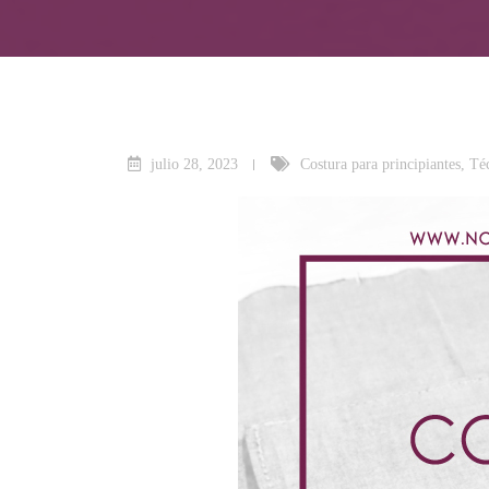
julio 28, 2023
Costura para principiantes
,
Téc