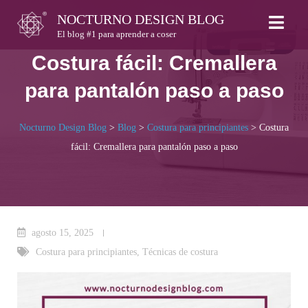
Skip
NOCTURNO DESIGN BLOG
to
El blog #1 para aprender a coser
content
Costura fácil: Cremallera
para pantalón paso a paso
Nocturno Design Blog
>
Blog
>
Costura para principiantes
>
Costura
fácil: Cremallera para pantalón paso a paso
agosto 15, 2025
Costura para principiantes
,
Técnicas de costura