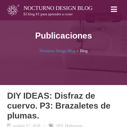
Skip
NOCTURNO DESIGN BLOG
to
El blog #1 para aprender a coser
content
Publicaciones
Nocturno Design Blog
>
Blog
DIY IDEAS: Disfraz de
cuervo. P3: Brazaletes de
plumas.
octubre 17, 2018
DIY
,
Halloween