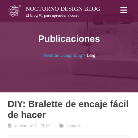
Skip
NOCTURNO DESIGN BLOG
to
El blog #1 para aprender a coser
content
Publicaciones
Nocturno Design Blog
>
Blog
DIY: Bralette de encaje fácil
de hacer
septiembre 12, 2018
Lencería