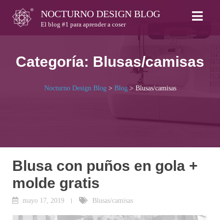
Skip
NOCTURNO DESIGN BLOG
to
El blog #1 para aprender a coser
content
Categoría:
Blusas/camisas
Nocturno Design Blog
>
Blog
>
Blusas/camisas
Blusa con puños en gola +
molde gratis
mayo 17, 2019
Blusas/camisas