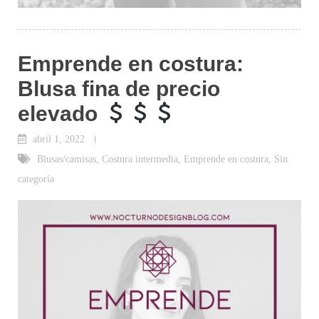
Emprende en costura:
Blusa fina de precio
elevado
abril 1, 2022
Blusas/camisas
,
Costura intermedia
,
Emprende en costura
,
Sin
categoría