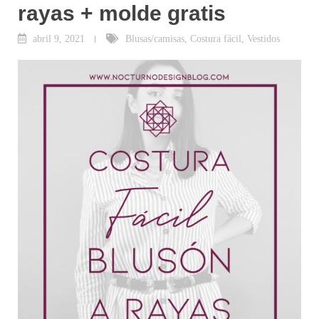
rayas + molde gratis
abril 9, 2021
Blusas/camisas
,
Costura fácil
,
Vestidos