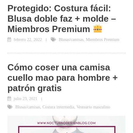
Protegido: Costura fácil:
Blusa doble faz + molde –
Miembros Premium
febrero 22, 2022
Blusas/camisas
,
Miembros Premium
Cómo coser una camisa
cuello mao para hombre +
patrón gratis
julio 23, 2021
Blusas/camisas
,
Costura intermedia
,
Vestuario masculino