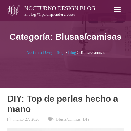
Skip
NOCTURNO DESIGN BLOG
to
El blog #1 para aprender a coser
content
Categoría:
Blusas/camisas
Nocturno Design Blog
>
Blog
>
Blusas/camisas
DIY: Top de perlas hecho a
mano
marzo 27, 2026
Blusas/camisas
,
DIY