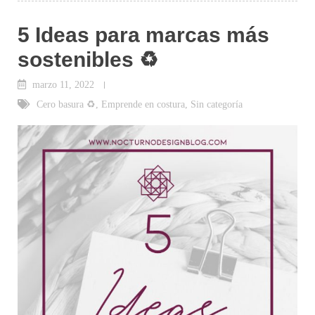
5 Ideas para marcas más
sostenibles ♻
marzo 11, 2022
Cero basura ♻
,
Emprende en costura
,
Sin categoría