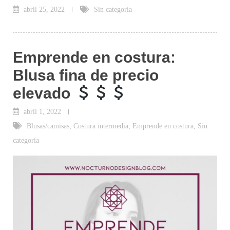
abril 25, 2022
Sin categoría
Emprende en costura:
Blusa fina de precio
elevado
abril 1, 2022
Blusas/camisas
,
Costura intermedia
,
Emprende en costura
,
Sin
categoría