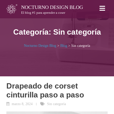
Skip
NOCTURNO DESIGN BLOG
to
El blog #1 para aprender a coser
content
Categoría:
Sin categoría
Nocturno Design Blog
>
Blog
>
Sin categoría
Drapeado de corset
cinturilla paso a paso
marzo 8, 2024
Sin categoría