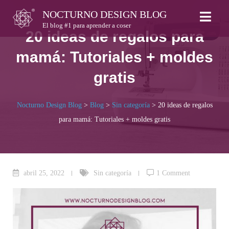
Skip
NOCTURNO DESIGN BLOG
to
El blog #1 para aprender a coser
20 ideas de regalos para
content
mamá: Tutoriales + moldes
gratis
Nocturno Design Blog
>
Blog
>
Sin categoría
>
20 ideas de regalos
para mamá: Tutoriales + moldes gratis
abril 25, 2022
Sin categoría
1 Comment