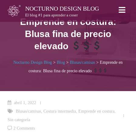
Skip
NOCTURNO DESIGN BLOG
to
El blog #1 para aprender a coser
Emprende en costura:
content
Blusa fina de precio
elevado
Nocturno Design Blog
>
Blog
>
Blusas/camisas
>
Emprende en
costura: Blusa fina de precio elevado
abril 1, 2022
Blusas/camisas
,
Costura intermedia
,
Emprende en costura
,
Sin categoría
2 Comments