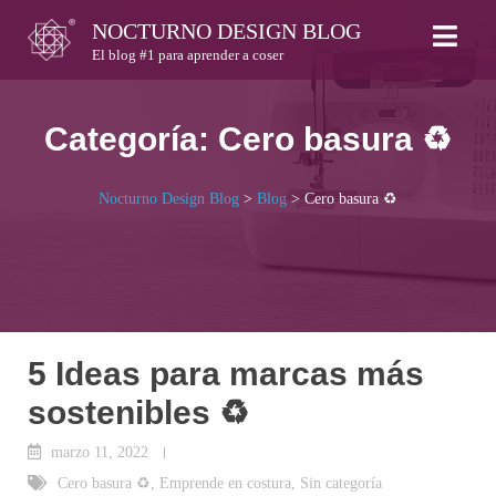
Skip
NOCTURNO DESIGN BLOG
to
El blog #1 para aprender a coser
content
Categoría:
Cero basura ♻
Nocturno Design Blog
>
Blog
>
Cero basura ♻
5 Ideas para marcas más
sostenibles ♻
marzo 11, 2022
Cero basura ♻
,
Emprende en costura
,
Sin categoría