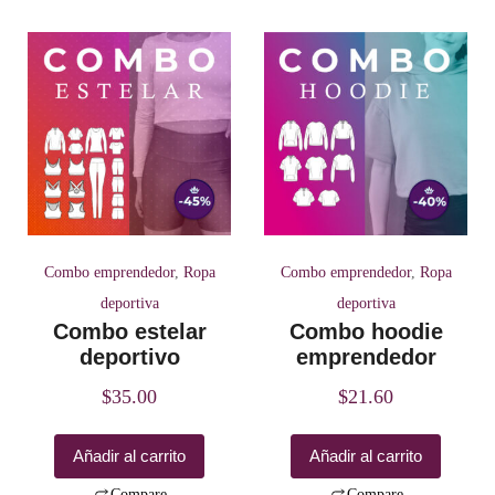
Combo emprendedor
,
Ropa
Combo emprendedor
,
Ropa
deportiva
deportiva
Combo estelar
Combo hoodie
deportivo
emprendedor
$
35.00
$
21.60
Añadir al carrito
Añadir al carrito
Compare
Compare