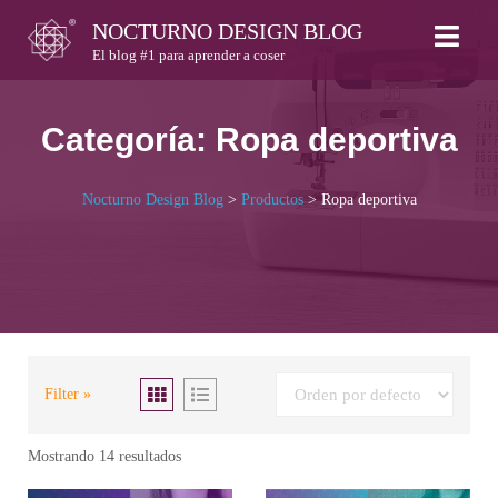
Skip
NOCTURNO DESIGN BLOG
to
El blog #1 para aprender a coser
content
Categoría:
Ropa deportiva
Nocturno Design Blog
>
Productos
>
Ropa deportiva
Filter »
Mostrando 14 resultados