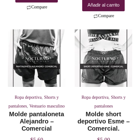
Añadir al carrito
Compare
Compare
Ropa deportiva
,
Shorts y
Ropa deportiva
,
Shorts y
pantalones
,
Vestuario masculino
pantalones
Molde pantaloneta
Molde short
Alejandro –
deportivo Esme –
Comercial
Comercial.
$
5.60
$
5.00