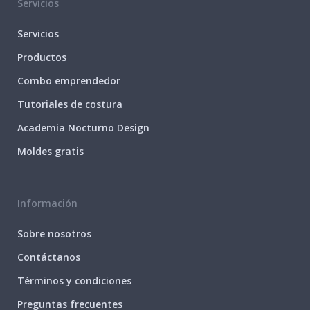
Servicios
Servicios
Productos
Combo emprendedor
Tutoriales de costura
Academia Nocturno Design
Moldes gratis
Información
Sobre nosotros
Contáctanos
Términos y condiciones
Preguntas frecuentes