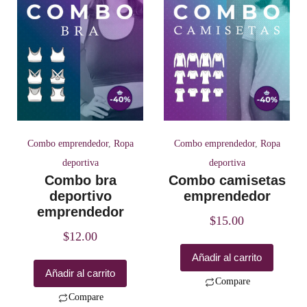
Combo emprendedor
,
Ropa
Combo emprendedor
,
Ropa
deportiva
deportiva
Combo bra
Combo camisetas
deportivo
emprendedor
emprendedor
$
15.00
$
12.00
Añadir al carrito
Añadir al carrito
Compare
Compare