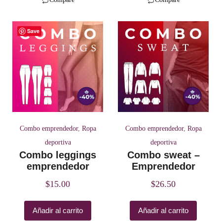
Save
Combo emprendedor
,
Ropa
Combo emprendedor
,
Ropa
deportiva
deportiva
Combo leggings
Combo sweat –
emprendedor
Emprendedor
$
15.00
$
26.50
Añadir al carrito
Añadir al carrito