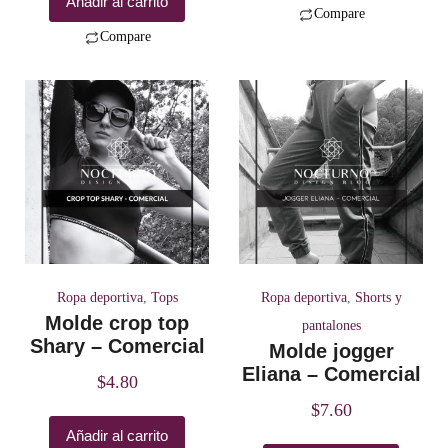
Añadir al carrito
Compare
Compare
Ropa deportiva
,
Tops
Ropa deportiva
,
Shorts y
Molde crop top
pantalones
Shary – Comercial
Molde jogger
Eliana – Comercial
$
4.80
$
7.60
Añadir al carrito