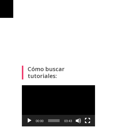
Cómo buscar
tutoriales:
Reproductor
de
vídeo
00:00
03:43