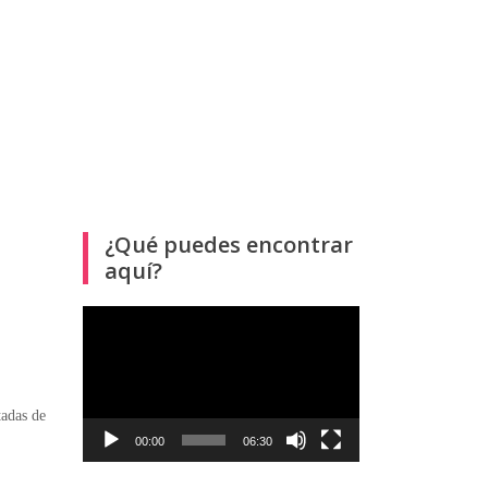
¿Qué puedes encontrar
aquí?
Reproductor
de
vídeo
tadas de
00:00
06:30