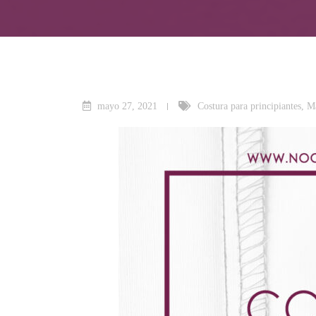
mayo 27, 2021
Costura para principiantes
,
Má