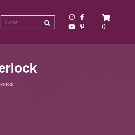
Search
0
erlock
overlock