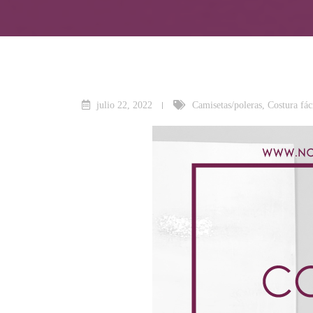
julio 22, 2022
Camisetas/poleras
,
Costura fác