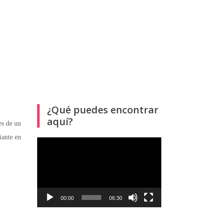
¿Qué puedes encontrar
aquí?
es de un
iante en
Reproductor
de
vídeo
00:00
06:30