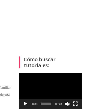
Cómo buscar
tutoriales:
Reproductor
de
amiliar.
vídeo
de esta
00:00
03:43