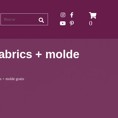
Search
0
fabrics + molde
s + molde gratis