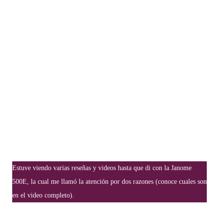
Estuve viendo varias reseñas y videos hasta que di con la Janome
500E, la cual me llamó la atención por dos razones
(conoce cuales son
en el video completo).