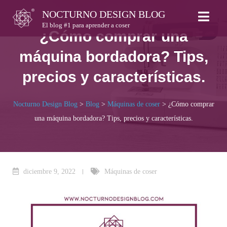
Skip
NOCTURNO DESIGN BLOG
to
El blog #1 para aprender a coser
¿Cómo comprar una
content
máquina bordadora? Tips,
precios y características.
Nocturno Design Blog
>
Blog
>
Máquinas de coser
>
¿Cómo comprar
una máquina bordadora? Tips, precios y características.
diciembre 9, 2022
Máquinas de coser