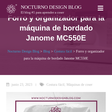
Skip
NOCTURNO DESIGN BLOG
to
El blog #1 para aprender a coser
Forro y organizador para la
content
máquina de bordado
Janome MC550E
Nocturno Design Blog
>
Blog
>
Costura fácil
>
Forro y organizador
para la máquina de bordado Janome MC550E
junio 23, 2023
Costura fácil
,
Máquinas de coser