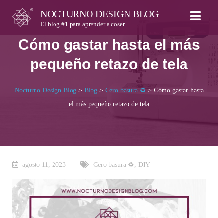
Skip
NOCTURNO DESIGN BLOG
to
El blog #1 para aprender a coser
content
Cómo gastar hasta el más
pequeño retazo de tela
Nocturno Design Blog
>
Blog
>
Cero basura ♻
>
Cómo gastar hasta
el más pequeño retazo de tela
agosto 11, 2023
Cero basura ♻
,
DIY