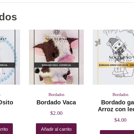
ados
s
Bordados
Bordados
Osito
Bordado Vaca
Bordado ga
Arroz con le
$
2.00
$
4.00
rrito
Añadir al carrito