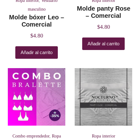
Ropa interior
,
Vestuario
Ropa interior
Molde panty Rose
masculino
– Comercial
Molde bóxer Leo –
Comercial
$
4.80
$
4.80
Añadir al carrito
Añadir al carrito
Combo emprendedor
,
Ropa
Ropa interior