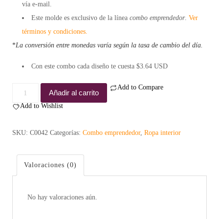
vía e-mail.
Este molde es exclusivo de la línea
combo emprendedor
.
Ver
términos y condiciones.
*
La conversión entre monedas varía según la tasa de cambio del día.
Con este combo cada diseño te cuesta $3.64 USD
Add to Compare
Combo
Añadir al carrito
Coqueto
Add to Wishlist
-
Emprendedor
SKU:
C0042
Categorías:
Combo emprendedor
,
Ropa interior
cantidad
Valoraciones (0)
No hay valoraciones aún.