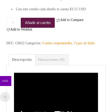
Con este combo cada diseño te cuesta $3.51 USD
Add to Compare
Combo
Añadir al carrito
Coral
Add to Wishlist
-
Emprendedor
SKU:
C0022
Categorías:
Combo emprendedor
,
Trajes de baño
cantidad
Descripción
Valoraciones (0)
USD