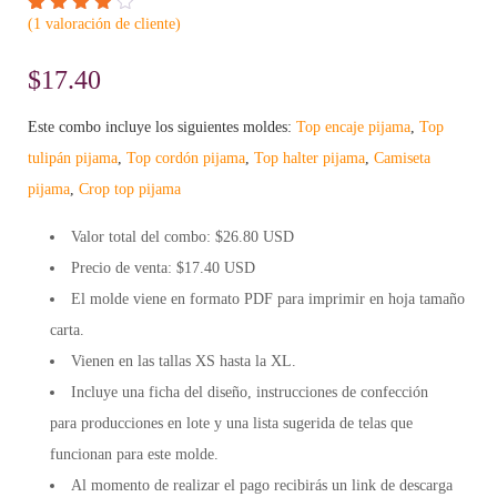
(
1
valoración de cliente)
Valorado
1
4.00
sobre
$
17.40
5
basado
en
puntuación
Este combo incluye los siguientes moldes:
Top encaje pijama
,
Top
de
cliente
tulipán pijama
,
Top cordón pijama
,
Top halter pijama
,
Camiseta
pijama
,
Crop top pijama
Valor total del combo: $26.80 USD
Precio de venta: $17.40 USD
El molde viene en formato
PDF
para imprimir en hoja tamaño
carta.
Vienen en las tallas XS hasta la XL.
Incluye una
ficha
del diseño, instrucciones de confección
para
producciones en lote
y una lista sugerida de
telas
que
funcionan para este molde.
Al momento de realizar el pago recibirás un link de descarga