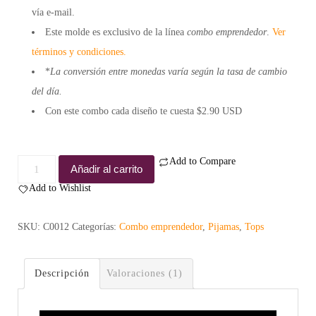
vía e-mail.
Este molde es exclusivo de la línea
combo emprendedor
.
Ver
términos y condiciones.
*
La conversión entre monedas varía según la tasa de cambio
del día.
Con este combo cada diseño te cuesta $2.90 USD
Add to Compare
Combo
Añadir al carrito
tops
Add to Wishlist
pijama
emprendedor
SKU:
C0012
Categorías:
Combo emprendedor
,
Pijamas
,
Tops
cantidad
Descripción
Valoraciones (1)