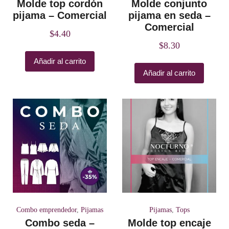
Molde top cordón
Molde conjunto
pijama – Comercial
pijama en seda –
Comercial
$
4.40
$
8.30
Añadir al carrito
Añadir al carrito
Combo emprendedor
,
Pijamas
Pijamas
,
Tops
Combo seda –
Molde top encaje