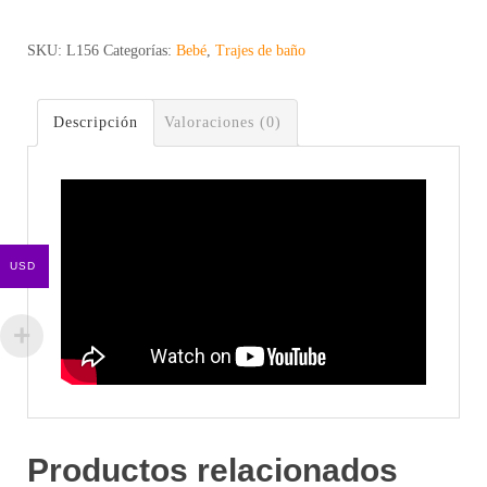
Candy
-
SKU:
L156
Categorías:
Bebé
,
Trajes de baño
Comercial
cantidad
Descripción
Valoraciones (0)
USD
Productos relacionados