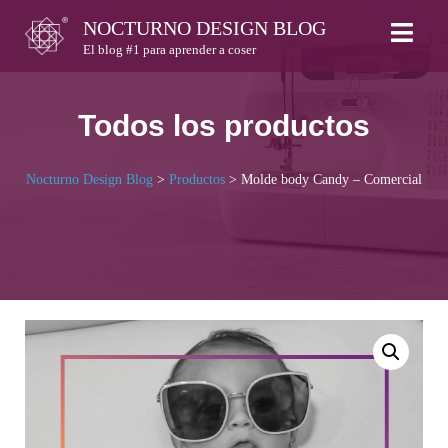
Skip
NOCTURNO DESIGN BLOG
to
El blog #1 para aprender a coser
content
Todos los productos
Nocturno Design Blog
>
Productos
>
Molde body Candy – Comercial