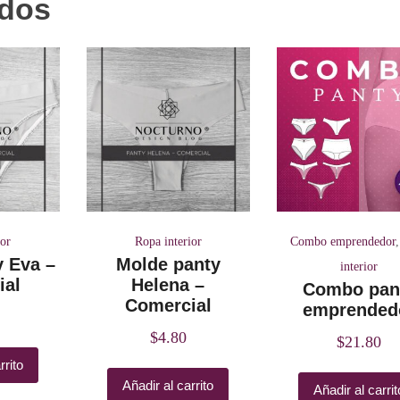
ados
ior
Ropa interior
Combo emprendedor
y Eva –
Molde panty
interior
ial
Helena –
Combo pan
Comercial
emprended
$
4.80
$
21.80
rrito
Añadir al carrito
Añadir al carrit