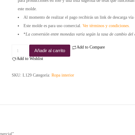
para
producciones en lote
y una lista sugerida de
telas
que funcionan
este molde.
Al momento de realizar el pago recibirás un link de descarga vía 
Este molde es para
uso comercial.
Ver términos y condiciones.
*
La conversión entre monedas varía según la tasa de cambio del 
Add to Compare
Molde
Añadir al carrito
panty
Add to Wishlist
Makena
-
SKU:
L129
Categoría:
Ropa interior
Comercial
cantidad
mercial”