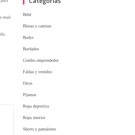
Categorías
 para
Bebé
e-mail.
Blusas y camisas
día.
Bodys
Bordados
Combo emprendedor
Faldas y vestidos
Otros
Pijamas
Ropa deportiva
Ropa interior
Shorts y pantalones