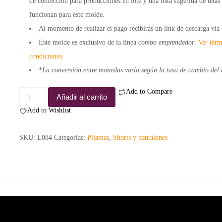
de confección para
producciones en lote
y una lista sugerida de
telas
funcionan para este molde.
Al momento de realizar el pago recibirás un link de descarga vía 
Este molde es exclusivo de la línea
combo emprendedor
.
Ver térm
condiciones.
*
La conversión entre monedas varía según la tasa de cambio del 
Add to Compare
Molde
Añadir al carrito
short
Add to Wishlist
bolero
-
SKU:
L084
Categorías:
Pijamas
,
Shorts y pantalones
Comercial
cantidad