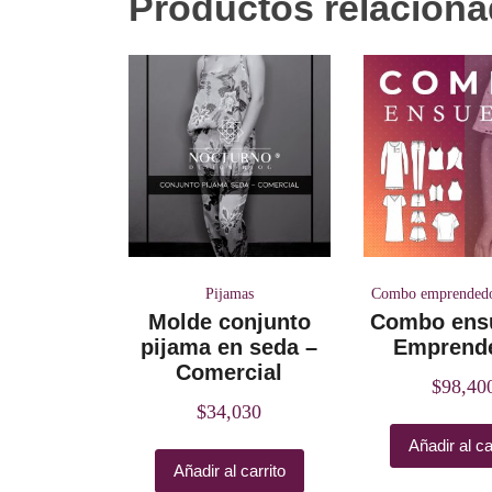
Productos relacion
Pijamas
Combo emprended
Molde conjunto
Combo ens
pijama en seda –
Emprend
Comercial
$
98,40
$
34,030
Añadir al ca
Añadir al carrito