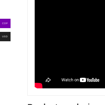
COP
USD