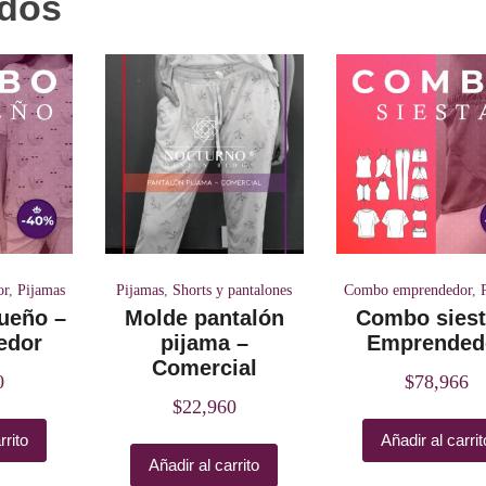
ados
or
,
Pijamas
Pijamas
,
Shorts y pantalones
Combo emprendedor
,
ueño –
Molde pantalón
Combo siest
edor
pijama –
Emprended
Comercial
0
$
78,966
$
22,960
rrito
Añadir al carrit
Añadir al carrito