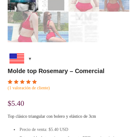
Molde top Rosemary – Comercial
(
1
valoración de cliente)
Valorado
1
5.00
sobre 5
$
5.40
basado
en
puntuación
de
Top clásico triangular con bolero y elástico de 3cm
cliente
Precio de venta: $5.40 USD