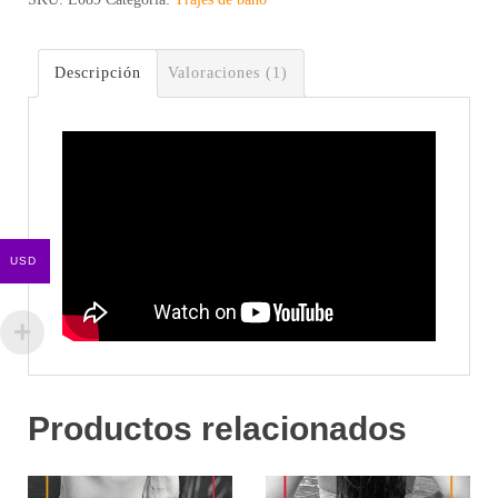
Comercial
cantidad
Descripción
Valoraciones (1)
USD
Productos relacionados