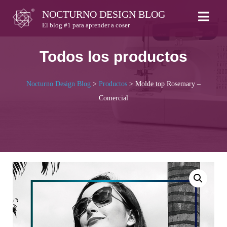
Skip
NOCTURNO DESIGN BLOG
to
El blog #1 para aprender a coser
content
Todos los productos
Nocturno Design Blog
>
Productos
>
Molde top Rosemary –
Comercial