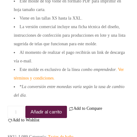
Este molde de top viene en formato
PDF
para imprimir en
hoja tamaño carta.
Viene en las tallas XS hasta la XXL.
La versión comercial incluye una
ficha técnica
del diseño,
instrucciones de confección para
producciones en lote
y una lista
sugerida de
telas
que funcionan para este molde.
Al momento de realizar el pago recibirás un
link de descarga
vía e-mail.
Este molde es exclusivo de la línea
combo emprendedor
.
Ver
términos y condiciones.
*
La conversión entre monedas varía según la tasa de cambio
del día.
Add to Compare
Molde
Añadir al carrito
top
Add to Wishlist
Rosemary
-
SKU:
L089
Categoría:
Trajes de baño