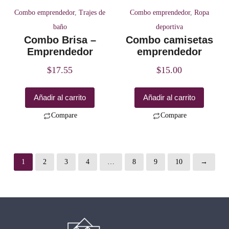
Combo emprendedor
,
Trajes de
Combo emprendedor
,
Ropa
baño
deportiva
Combo Brisa –
Combo camisetas
Emprendedor
emprendedor
$
17.55
$
15.00
Añadir al carrito
Añadir al carrito
Compare
Compare
1
2
3
4
…
8
9
10
→