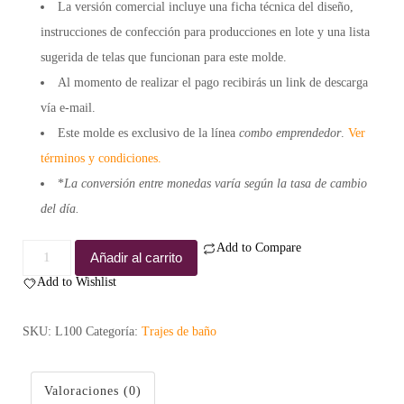
La versión comercial incluye una
ficha técnica
del diseño,
instrucciones de confección para
producciones en lote
y una lista
sugerida de
telas
que funcionan para este molde.
Al momento de realizar el pago recibirás un
link de descarga
vía e-mail.
Este molde es exclusivo de la línea
combo emprendedor
.
Ver
términos y condiciones.
*
La conversión entre monedas varía según la tasa de cambio
del día.
Add to Compare
Molde
Añadir al carrito
panty
Add to Wishlist
Rita
-
SKU:
L100
Categoría:
Trajes de baño
Comercial
cantidad
Valoraciones (0)