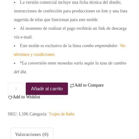
La versión comercial incluye una
ficha técnica
del diseño,
instrucciones de confección para
producciones en lote
y una lista
sugerida de
telas
que funcionan para este molde.
Al momento de realizar el pago recibirás un
link de descarga
vía e-mail.
Este molde es exclusivo de la línea
combo emprendedor
.
Ver
términos y condiciones.
*
La conversión entre monedas varía según la tasa de cambio
del día.
Add to Compare
Molde
Añadir al carrito
tanga
Add to Wishlist
Evelyn-
Comercial
SKU:
L106
Categoría:
Trajes de baño
cantidad
Valoraciones (0)