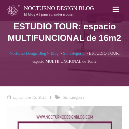
Skip
NOCTURNO DESIGN BLOG
to
El blog #1 para aprender a coser
content
ESTUDIO TOUR: espacio
MULTIFUNCIONAL de 16m2
Nocturno Design Blog
>
Blog
>
Sin categoría
>
ESTUDIO TOUR:
espacio MULTIFUNCIONAL de 16m2
septiembre 15, 2023
Sin categoría