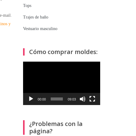
Tops
e-mail.
Trajes de baño
inos y
Vestuario masculino
Cómo comprar moldes:
Reproductor
de
vídeo
00:00
09:03
¿Problemas con la
página?