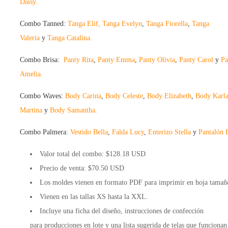
Daisy.
Combo Tanned:
Tanga Elif,
Tanga Evelyn
,
Tanga Fiorella
,
Tanga
Valeria
y
Tanga Catalina.
Combo Brisa:
Panty Rita
,
Panty Emma
,
Panty Olivia
,
Panty Carol
y
Pa
Amelia.
Combo Waves:
Body Carina
,
Body Celeste
,
Body Elizabeth
,
Body Karl
Martina
y
Body Samantha.
Combo Palmera:
Vestido Bella
,
Falda Lucy
,
Enterizo Stella
y
Pantalón 
Valor total del combo: $128.18 USD
Precio de venta: $
70.50 USD
Los moldes vienen en formato
PDF
para imprimir en hoja tamaño
Vienen en las tallas XS hasta la XXL.
Incluye una
ficha
del diseño, instrucciones de confección
para
producciones en lote
y una lista sugerida de
telas
que funcionan