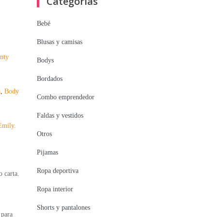
Categorías
Bebé
Blusas y camisas
nty
Bodys
Bordados
a
,
Body
Combo emprendedor
Faldas y vestidos
Emily.
Otros
Pijamas
Ropa deportiva
 carta.
Ropa interior
Shorts y pantalones
 para