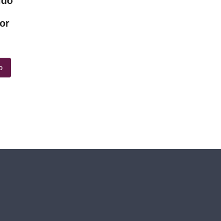
ido
or
o