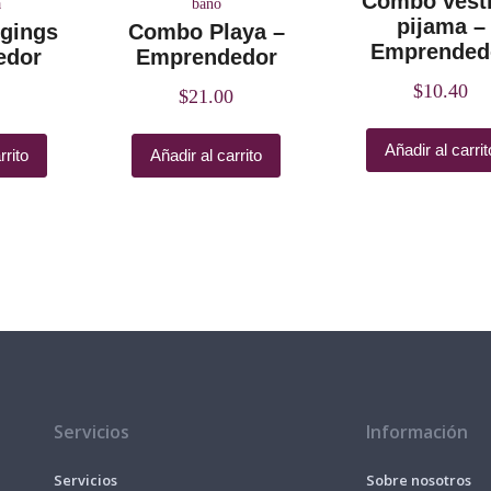
Combo vest
a
baño
pijama –
gings
Combo Playa –
Emprended
edor
Emprendedor
$
10.40
$
21.00
Añadir al carrit
rrito
Añadir al carrito
Servicios
Información
Servicios
Sobre nosotros