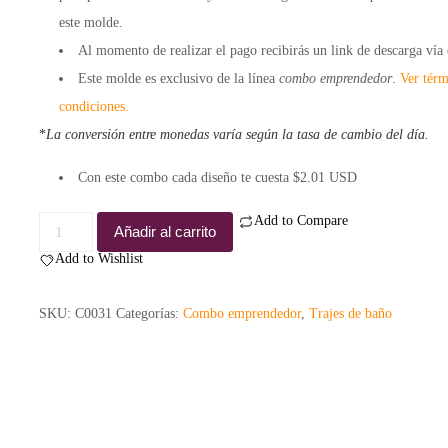
este molde.
Al momento de realizar el pago recibirás un
link de descarga
vía 
Este molde es exclusivo de la línea
combo emprendedor
.
Ver térm
condiciones.
*
La conversión entre monedas varía según la tasa de cambio del día.
Con este combo cada diseño te cuesta $2.01 USD
Add to Compare
Combo
Añadir al carrito
Verano
Add to Wishlist
-
Emprendedor
SKU:
C0031
Categorías:
Combo emprendedor
,
Trajes de baño
cantidad